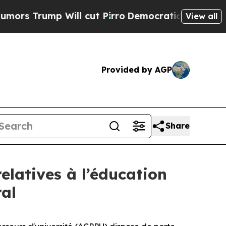
 Trump Will cut Pirro
Democratic Socialists of 
View all
Provided by AGP
Share
latives à l’éducation
ral