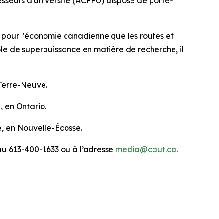
seurs d'université (ACPPU) dispose de porte-
es pour l'économie canadienne que les routes et
ôle de superpuissance en matière de recherche, il
 Terre-Neuve.
, en Ontario.
e, en Nouvelle-Écosse.
au 613-400-1633 ou à l’adresse
media@caut.ca
.